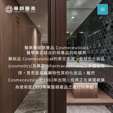
跳
至
主
要
內
容
醫美藥妝保養品 Cosmeceuticals
醫學美容結合的保養品的新趨勢
藥妝品 Cosmeceutical的英文來源，是結合化妝品
(cosmetics)及藥品(pharmaceuticals)二字組合而
得，意思是具有藥物性質的化妝品。雖然
Cosmeceutical於1963年出現，但真正在美國被廣
為使用是1993年果酸類產品之風行所帶動。