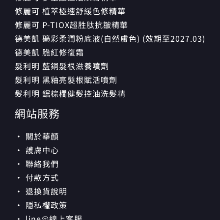
修麗可 植萃極速舒緩色修精華
修麗可 P-TIOX超胜肽抗皺精華
德美凱 礦彩柔潤粉底液(自然膚色) (效期至2027.03)
德美凱 脆紅修復霜
髮利明 藍銅髮根滋養噴劑
髮利明 黑釉亮髮根賦活噴劑
髮利明 鋸棕櫚健髮控油洗髮精
網站服務
· 關於華顏
· 護膚中心
· 聯絡我們
· 付款方式
· 退換貨說明
· 隱私權政策
· line@線上客服