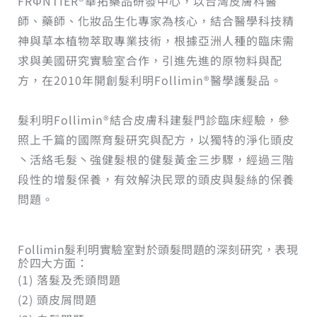
FRΦNTIER®華拓藥品研發中心，以台灣皮膚科醫
師、藥師、化妝品生化專家為核心，結合醫學科技精
神與草本植物萃取專業技術，根據亞洲人種的臨床需
求與美國研究實驗室合作，引進先進的原物料與配
方，在2010年開創髮利明Follimin®醫學護髮品。
髮利明Follimin®結合皮膚科建髮門診臨床經驗，參
照上千篇的國際育髮研究與配方，以獨特的淨化頭皮
丶活絡毛髮丶強健髮根的健髮黃金三步驟，經過三階
段性的增髮保養，有效解決民眾的頭皮與髮絲的保養
問題。
Follimin髮利明實驗室對於頭髮問題的深刻研究，表現
於四大方面：
(1) 落髮及禿頭問題
(2) 頭皮屑問題