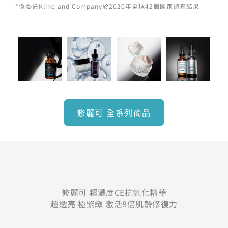
*係委託Kline and Company於2020年全球42個國家調查結果
修麗可 全系列商品
修麗可 超濃度CE抗氧化精華
超透亮 極緊緻 激活8倍肌齡修復力