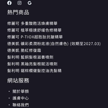
熱門商品
修麗可 多重酸甦活煥膚精華
修麗可 植萃極速舒緩色修精華
修麗可 P-TIOX超胜肽抗皺精華
德美凱 礦彩柔潤粉底液(自然膚色) (效期至2027.03)
德美凱 脆紅修復霜
髮利明 藍銅髮根滋養噴劑
髮利明 黑釉亮髮根賦活噴劑
髮利明 鋸棕櫚健髮控油洗髮精
網站服務
· 關於華顏
· 護膚中心
· 聯絡我們