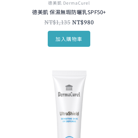
德美凱 DermaCurel
德美凱 保濕無瑕防曬乳SPF50+
NT$
1,135
NT$
980
加入購物車
原
目
始
前
價
價
格：
格：
NT$1,135。
NT$980。