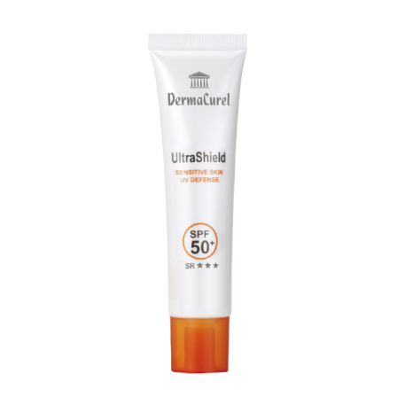
原
目
始
前
價
價
格：
格：
NT$1,135。
NT$980。