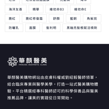
海洋友善
精華
維他命B3
維他命E
脆紅
脆紅修復霜
舒顏
藍銅
角鯊烷
防曬乳
面膜
髮利明
黑釉亮髮根賦活噴劑
華顏醫美購物網站由皮膚科權威劉紹毅醫師領軍，
結合臨床專業與醫學美學，打造一站式醫美購物體
驗。平台精選經專科醫師認可的科學保養品與醫美
推薦品牌，讓美的實踐從日常開始。