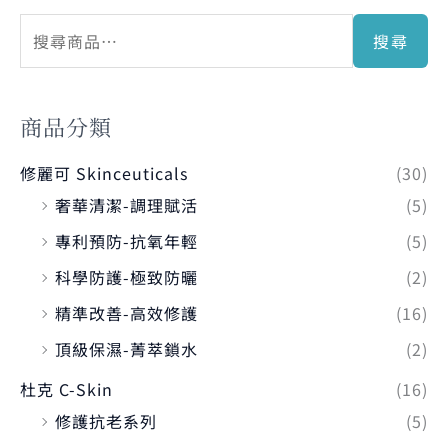
搜尋
商品分類
修麗可 Skinceuticals
(30)
奢華清潔-調理賦活
(5)
專利預防-抗氧年輕
(5)
科學防護-極致防曬
(2)
精準改善-高效修護
(16)
頂級保濕-菁萃鎖水
(2)
杜克 C-Skin
(16)
修護抗老系列
(5)