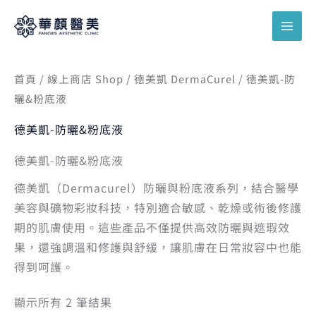
跳
搜
至
尋
主
關
要
鍵
首頁
/
線上商店 Shop
/
德美凱 DermaCurel
/ 德美凱-防
內
曬&粉底液
字
容
:
德美凱-防曬&粉底液
德美凱-防曬&粉底液
德美凱（Dermacurel）防曬與粉底液系列，結合醫學
美容與礦物彩妝科技，特別適合敏感、乾燥或術後修護
期的肌膚使用。這些產品不僅提供高效防曬與遮瑕效
果，還強調溫和修護與舒緩，讓肌膚在日常妝容中也能
得到呵護。
顯示所有 2 筆結果