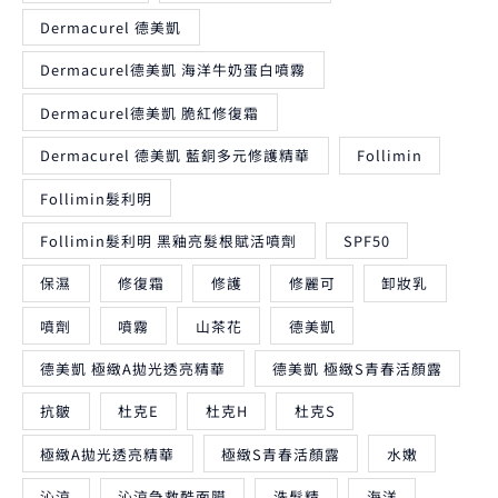
Dermacurel 德美凱
Dermacurel德美凱 海洋牛奶蛋白噴霧
Dermacurel德美凱 脆紅修復霜
Dermacurel 德美凱 藍銅多元修護精華
Follimin
Follimin髮利明
Follimin髮利明 黑釉亮髮根賦活噴劑
SPF50
保濕
修復霜
修護
修麗可
卸妝乳
噴劑
噴霧
山茶花
德美凱
德美凱 極緻A拋光透亮精華
德美凱 極緻S青春活顏露
抗皺
杜克E
杜克H
杜克S
極緻A拋光透亮精華
極緻S青春活顏露
水嫩
沁涼
沁涼急救酷面膜
洗髮精
海洋