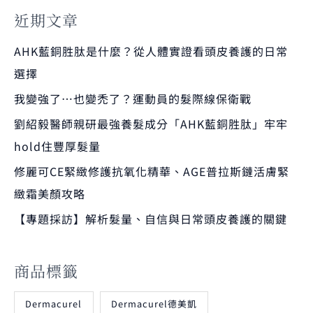
近期文章
AHK藍銅胜肽是什麼？從人體實證看頭皮養護的日常
選擇
我變強了…也變禿了？運動員的髮際線保衛戰
劉紹毅醫師親研最強養髮成分「AHK藍銅胜肽」牢牢
hold住豐厚髮量
修麗可CE緊緻修護抗氧化精華、AGE普拉斯鏈活膚緊
緻霜美顏攻略
【專題採訪】解析髮量、自信與日常頭皮養護的關鍵
商品標籤
Dermacurel
Dermacurel德美凱