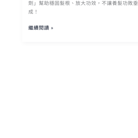
劑」幫助穩固髮根、放大功效，不讓養髮功敗
hold
成！
住
豐
繼續閱讀 »
厚
髮
量