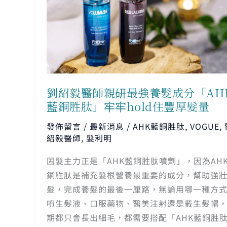
師
親
研
最
強
養
劉紹毅醫師親研最強養髮成分「AH
髮
藍銅胜肽」牢牢hold住豐厚髮量
成
分
發佈留言
/
最新消息
/
AHK藍銅胜肽
,
VOGUE
,
「AHK
紹毅醫師
,
髮利明
藍
固髮主力正是「AHK藍銅胜肽噴劑」，因為AH
銅
銅胜肽是補充髮根營養最重要的成分，幫助強
胜
髮，完成養髮的最後一厘路，無論用哪一種方
肽」
噴生髮液、口服藥物、醫美注射還是戴生髮帽
牢
期都只會長出細毛，都需要搭配「AHK藍銅胜
牢