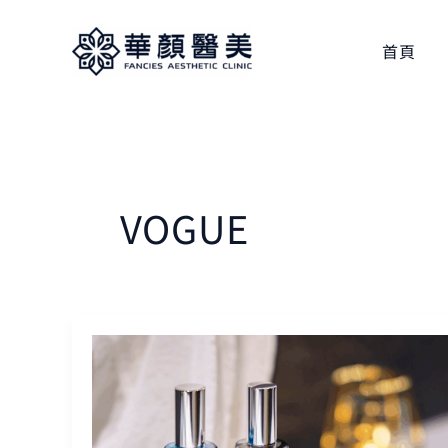
跳
至
首頁
主
要
內
容
VOGUE
劉
紹
毅
醫