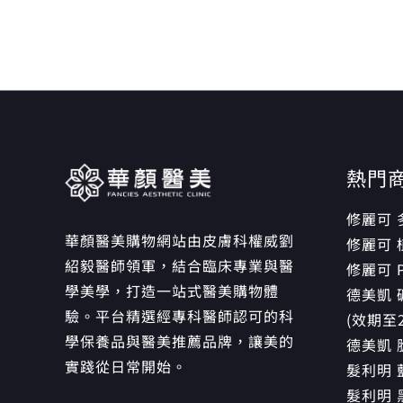
熱門
修麗可
華顏醫美購物網站由皮膚科權威劉
修麗可
紹毅醫師領軍，結合臨床專業與醫
修麗可 
學美學，打造一站式醫美購物體
德美凱 
驗。平台精選經專科醫師認可的科
(效期至2
學保養品與醫美推薦品牌，讓美的
德美凱 
實踐從日常開始。
髮利明
髮利明