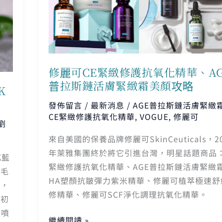
緊
緻
修
護
抗
修麗可CE緊緻修護抗氧化精華、AG
氧
普拉斯鏈活膚緊緻霜美顏攻略
K
化
精
發佈留言
/
最新消息
/
AGE普拉斯鏈活膚緊緻
CE緊緻修護抗氧化精華
,
VOGUE
,
修麗可
華、
劉
AGE
來自美國的保養品牌修麗可SkinCeuticals，20
普
年萊雅集團終於將它引進台灣，明星話題商品：
K藍
拉
緊緻修護抗氧化精華、AGE普拉斯鏈活膚緊緻
壯毛
斯
HA塑顏抗皺彈力紫米精華、修麗可植萃極速舒
式，
鏈
修精華、修麗可SCF淨化調理抗氧化精華。
，初
活
肽噴
膚
繼續閱讀 »