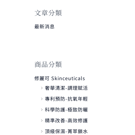
鍵
字
文章分類
:
最新消息
商品分類
修麗可 Skinceuticals
奢華清潔-調理賦活
專利預防-抗氧年輕
科學防護-極致防曬
精準改善-高效修護
頂級保濕-菁萃鎖水