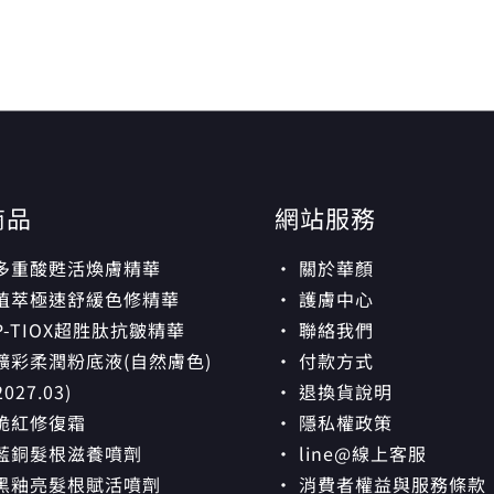
商品
網站服務
 多重酸甦活煥膚精華
· 關於華顏
 植萃極速舒緩色修精華
· 護膚中心
P-TIOX超胜肽抗皺精華
· 聯絡我們
礦彩柔潤粉底液(自然膚色)
· 付款方式
027.03)
· 退換貨說明
脆紅修復霜
· 隱私權政策
 藍銅髮根滋養噴劑
· line@線上客服
 黑釉亮髮根賦活噴劑
· 消費者權益與服務條款