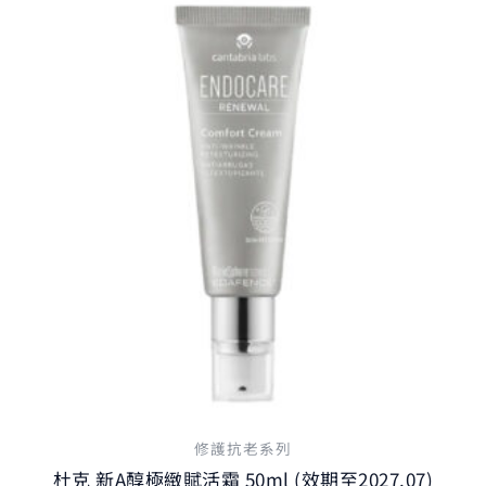
修護抗老系列
杜克 新A醇極緻賦活霜 50ml (效期至2027.07)