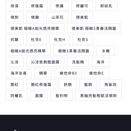
保濕
修復霜
修護
修麗可
卸妝乳
噴劑
噴霧
山茶花
德美凱
德美凱 極緻A拋光透亮精華
德美凱 極緻S青春活顏露
抗皺
杜克E
杜克H
杜克S
極緻A拋光透亮精華
極緻S青春活顏露
水嫩
沁涼
沁涼急救酷面膜
洗髮精
海洋
海洋友善
精華
維他命B3
維他命E
脆紅
脆紅修復霜
舒顏
藍銅
角鯊烷
防曬乳
面膜
髮利明
黑釉亮髮根賦活噴劑