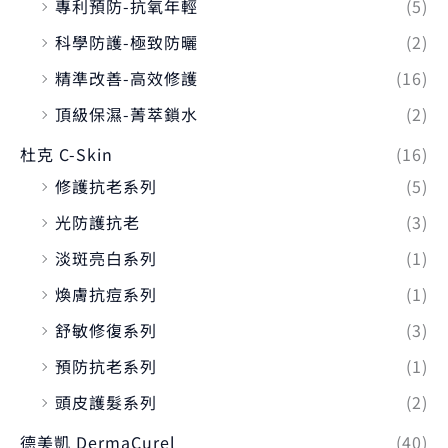
專利預防-抗氧年輕
(5)
科學防護-極致防曬
(2)
精準改善-高效修護
(16)
頂級保濕-菁萃鎖水
(2)
杜克 C-Skin
(16)
修護抗老系列
(5)
光防護抗老
(3)
淡斑亮白系列
(1)
煥膚抗痘系列
(1)
舒敏修復系列
(3)
預防抗老系列
(1)
頭皮護髮系列
(2)
德美凱 DermaCurel
(40)