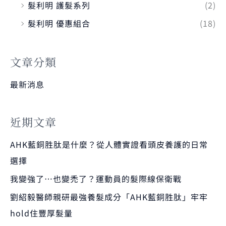
髮利明 護髮系列
(2)
髮利明 優惠組合
(18)
文章分類
最新消息
近期文章
AHK藍銅胜肽是什麼？從人體實證看頭皮養護的日常
選擇
我變強了…也變禿了？運動員的髮際線保衛戰
劉紹毅醫師親研最強養髮成分「AHK藍銅胜肽」牢牢
hold住豐厚髮量