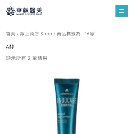
跳
搜
至
尋
主
關
要
鍵
首頁
/
線上商店 Shop
/ 商品標籤為 “A醇”
內
字
容
A醇
:
顯示所有 2 筆結果