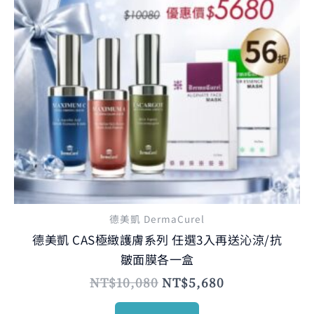
多
種
款
式。
可
在
產
品
頁
面
選
德美凱 DermaCurel
擇
德美凱 CAS極緻護膚系列 任選3入再送沁涼/抗
選
皺面膜各一盒
項
NT$
10,080
NT$
5,680