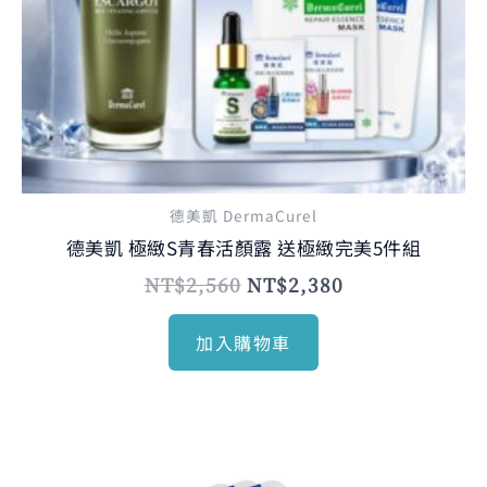
德美凱 DermaCurel
德美凱 極緻S青春活顏露 送極緻完美5件組
NT$
2,560
NT$
2,380
加入購物車
原
目
始
前