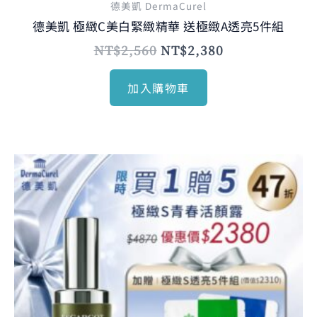
德美凱 DermaCurel
德美凱 極緻C美白緊緻精華 送極緻A透亮5件組
NT$
2,560
NT$
2,380
加入購物車
原
目
始
前
價
價
格：
格：
NT$2,560。
NT$2,380。