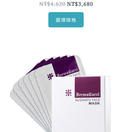
項
NT$
4,620
NT$
3,680
選擇規格
原
目
始
前
價
價
格：
格：
NT$1,200。
NT$900。