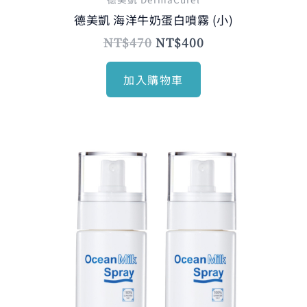
德美凱 海洋牛奶蛋白噴霧 (小)
NT$
470
NT$
400
加入購物車
原
目
始
前
價
價
格：
格：
NT$1,680。
NT$1,350。