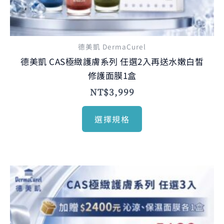
頁
面
選
德美凱 DermaCurel
擇
德美凱 CAS極緻護膚系列 任選2入再送水嫩白皙
選
修護面膜1盒
項
NT$
3,999
選擇規格
原
目
此
始
前
產
價
價
品
格：
格：
NT$10,080。
有
NT$5,680。