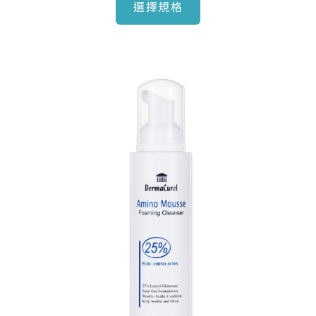
選擇規格
原
目
始
前
價
價
格：
格：
NT$970。
NT$830。