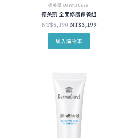
德美凱 DermaCurel
德美凱 全面修護保養組
NT$
5,190
NT$
3,199
加入購物車
原
目
始
前
價
價
格：
格：
NT$1,135。
NT$980。