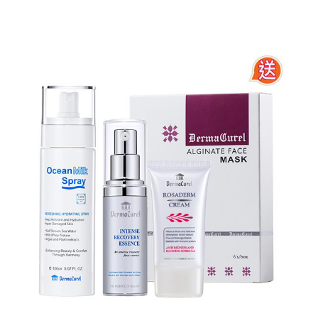
原
目
始
前
價
價
格：
格：
NT$5,190。
NT$3,199。