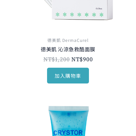
德美凱 DermaCurel
德美凱 沁涼急救酷面膜
NT$
1,200
NT$
900
加入購物車
原
目
始
前
價
價
格：
格：
NT$1,115。
NT$880。