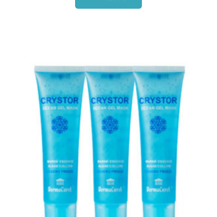
原
目
始
前
價
價
格：
格：
NT$3,345。
NT$1,990。