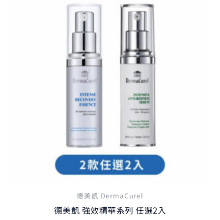
始
前
產
價
價
品
格：
格：
NT$4,620。
有
NT$3,680。
多
種
款
式。
可
在
產
品
頁
面
選
德美凱 DermaCurel
擇
德美凱 強效精華系列 任選2入
選