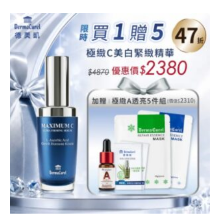
原
目
始
前
價
價
格：
格：
NT$2,560。
NT$2,380。