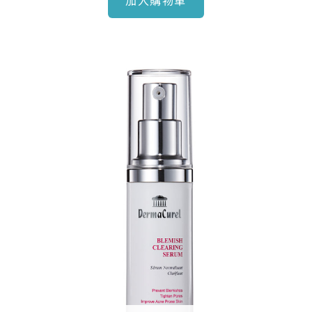
加入購物車
原
目
始
前
價
價
格：
格：
NT$2,310。
NT$1,960。