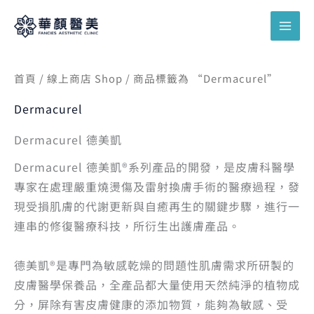
跳
搜
至
尋
主
關
要
鍵
首頁
/
線上商店 Shop
/ 商品標籤為 “Dermacurel”
內
字
容
Dermacurel
:
Dermacurel 德美凱
Dermacurel 德美凱®系列產品的開發，是皮膚科醫學
專家在處理嚴重燒燙傷及雷射換膚手術的醫療過程，發
現受損肌膚的代謝更新與自癒再生的關鍵步驟，進行一
連串的修復醫療科技，所衍生出護膚產品。
德美凱®是專門為敏感乾燥的問題性肌膚需求所研製的
皮膚醫學保養品，全產品都大量使用天然純淨的植物成
分，屏除有害皮膚健康的添加物質，能夠為敏感、受