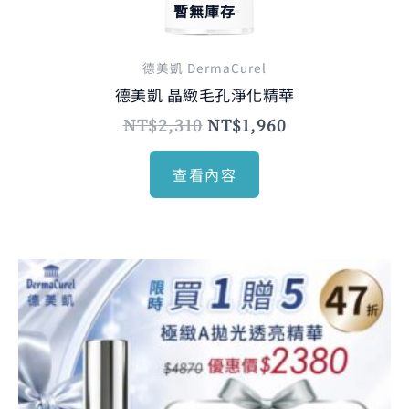
暫無庫存
德美凱 DermaCurel
德美凱 晶緻毛孔淨化精華
NT$
2,310
NT$
1,960
查看內容
原
目
始
前
價
價
格：
格：
NT$2,560。
NT$2,380。