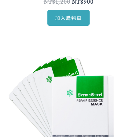
NT$
1,200
NT$
900
加入購物車
原
目
始
前
價
價
格：
格：
NT$1,200。
NT$900。