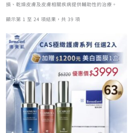
損、乾燥皮膚及皮膚相關疾病提供輔助性的治療。
顯示第 1 至 24 項結果，共 39 項
此
產
品
有
多
種
款
式。
可
在
產
品