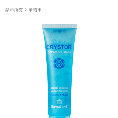
顯示所有 2 筆結果
原
目
始
前
價
價
格：
格：
NT$1,115。
NT$880。