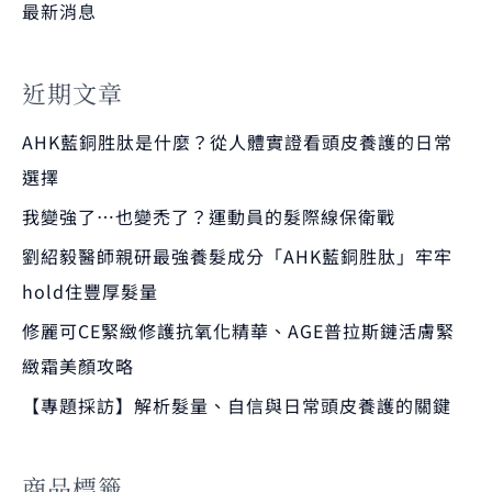
最新消息
近期文章
AHK藍銅胜肽是什麼？從人體實證看頭皮養護的日常
選擇
我變強了…也變禿了？運動員的髮際線保衛戰
劉紹毅醫師親研最強養髮成分「AHK藍銅胜肽」牢牢
hold住豐厚髮量
修麗可CE緊緻修護抗氧化精華、AGE普拉斯鏈活膚緊
緻霜美顏攻略
【專題採訪】解析髮量、自信與日常頭皮養護的關鍵
商品標籤