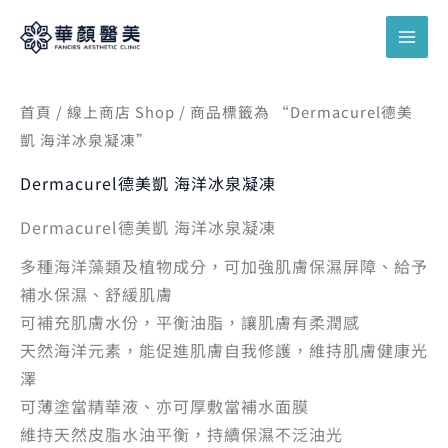
跳
搜
至
尋
主
關
要
鍵
首頁
/
線上商店 Shop
/ 商品標籤為 “Dermacurel德美
內
凱 海洋冰泉凝凍”
字
容
:
Dermacurel德美凱 海洋冰泉凝凍
Dermacurel德美凱 海洋冰泉凝凍
多種海洋藻類及植物成分，可加強肌膚保濕屏障、給予
補水保濕、舒緩肌膚
可補充肌膚水份，平衡油脂，讓肌膚有柔潤感
天然海洋元素，能促進肌膚自我修護，維持肌膚健康光
澤
可薄塗當精華液、亦可厚敷當補水面膜
維持天然皮脂水油平衡，持續保濕不泛油光