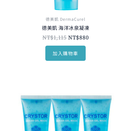
德美凱 DermaCurel
德美凱 海洋冰泉凝凍
NT$
1,115
NT$
880
加入購物車
原
目
始
前
價
價
格：
格：
NT$3,345。
NT$1,990。