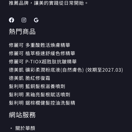
推薦品牌，讓美的實踐從日常開始。
熱門商品
修麗可 多重酸甦活煥膚精華
修麗可 植萃極速舒緩色修精華
修麗可 P-TIOX超胜肽抗皺精華
德美凱 礦彩柔潤粉底液(自然膚色) (效期至2027.03)
德美凱 脆紅修復霜
髮利明 藍銅髮根滋養噴劑
髮利明 黑釉亮髮根賦活噴劑
髮利明 鋸棕櫚健髮控油洗髮精
網站服務
· 關於華顏