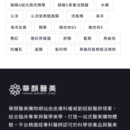
極緻A拋光透亮精華
極緻S青春活顏露
水嫩
沁涼
沁涼急救酷面膜
洗髮精
海洋
海洋友善
精華
維他命B3
維他命E
脆紅
脆紅修復霜
舒顏
藍銅
角鯊烷
防曬乳
面膜
髮利明
黑釉亮髮根賦活噴劑
華顏醫美購物網站由皮膚科權威劉紹毅醫師領軍，
結合臨床專業與醫學美學，打造一站式醫美購物體
驗。平台精選經專科醫師認可的科學保養品與醫美