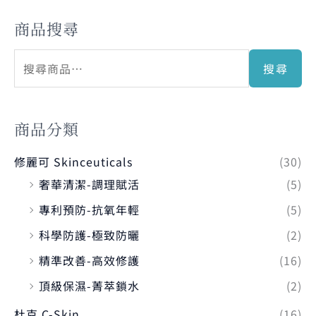
商品搜尋
搜尋
商品分類
修麗可 Skinceuticals
(30)
奢華清潔-調理賦活
(5)
專利預防-抗氧年輕
(5)
科學防護-極致防曬
(2)
精準改善-高效修護
(16)
頂級保濕-菁萃鎖水
(2)
杜克 C-Skin
(16)