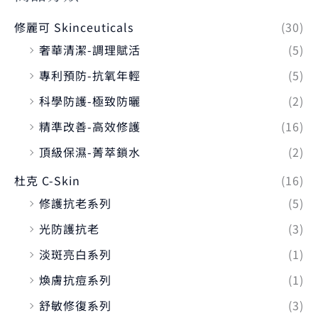
修麗可 Skinceuticals
(30)
奢華清潔-調理賦活
(5)
專利預防-抗氧年輕
(5)
科學防護-極致防曬
(2)
精準改善-高效修護
(16)
頂級保濕-菁萃鎖水
(2)
杜克 C-Skin
(16)
修護抗老系列
(5)
光防護抗老
(3)
淡斑亮白系列
(1)
煥膚抗痘系列
(1)
舒敏修復系列
(3)