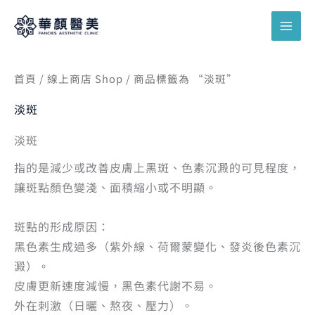
跳
搜
至
尋
主
關
要
鍵
首頁
/
線上商店 Shop
/ 商品標籤為 “淡斑”
內
字
容
淡斑
:
淡斑
指的是減少或改善皮膚上黑斑、色素沉澱的可見程度，
讓斑點顏色變淺、面積縮小或不明顯。
斑點的形成原因：
黑色素生成過多（紫外線、荷爾蒙變化、發炎後色素沉
澱）。
皮膚更新速度減慢，黑色素代謝不易。
外在刺激（日曬、熬夜、壓力）。