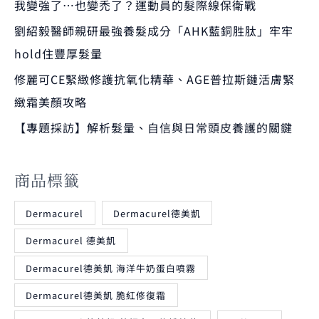
我變強了…也變禿了？運動員的髮際線保衛戰
劉紹毅醫師親研最強養髮成分「AHK藍銅胜肽」牢牢
hold住豐厚髮量
修麗可CE緊緻修護抗氧化精華、AGE普拉斯鏈活膚緊
緻霜美顏攻略
【專題採訪】解析髮量、自信與日常頭皮養護的關鍵
商品標籤
Dermacurel
Dermacurel德美凱
Dermacurel 德美凱
Dermacurel德美凱 海洋牛奶蛋白噴霧
Dermacurel德美凱 脆紅修復霜