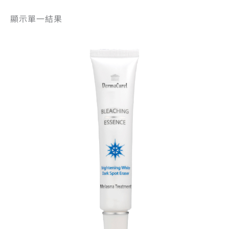
顯示單一結果
原
目
始
前
價
價
格：
格：
NT$1,135。
NT$980。