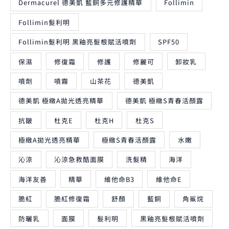
Dermacurel 德美凱 藍銅多元修護精華
Follimin
Follimin髮利明
Follimin髮利明 黑釉亮髮根賦活噴劑
SPF50
保濕
修復霜
修護
修麗可
卸妝乳
噴劑
噴霧
山茶花
德美凱
德美凱 極緻A拋光透亮精華
德美凱 極緻S青春活顏露
抗皺
杜克E
杜克H
杜克S
極緻A拋光透亮精華
極緻S青春活顏露
水嫩
沁涼
沁涼急救酷面膜
洗髮精
海洋
海洋友善
精華
維他命B3
維他命E
脆紅
脆紅修復霜
舒顏
藍銅
角鯊烷
防曬乳
面膜
髮利明
黑釉亮髮根賦活噴劑