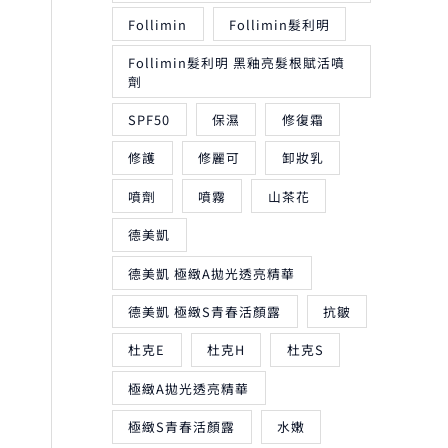
Follimin
Follimin髮利明
Follimin髮利明 黑釉亮髮根賦活噴
劑
SPF50
保濕
修復霜
修護
修麗可
卸妝乳
噴劑
噴霧
山茶花
德美凱
德美凱 極緻A拋光透亮精華
德美凱 極緻S青春活顏露
抗皺
杜克E
杜克H
杜克S
極緻A拋光透亮精華
極緻S青春活顏露
水嫩