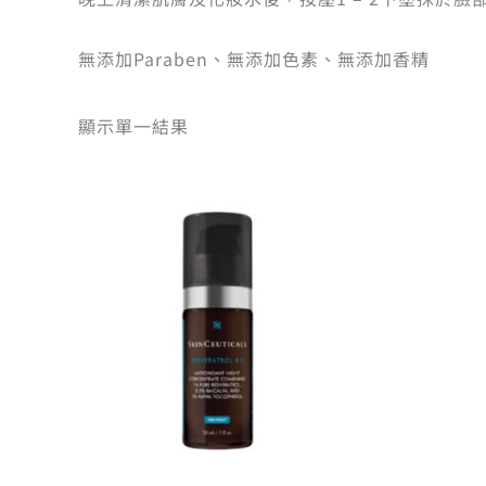
無添加Paraben、無添加色素、無添加香精
顯示單一結果
原
目
始
前
價
價
格：
格：
NT$6,460。
NT$6,137。