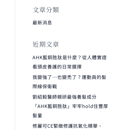
文章分類
最新消息
近期文章
AHK藍銅胜肽是什麼？從人體實證
看頭皮養護的日常選擇
我變強了…也變禿了？運動員的髮
際線保衛戰
劉紹毅醫師親研最強養髮成分
「AHK藍銅胜肽」牢牢hold住豐厚
髮量
修麗可CE緊緻修護抗氧化精華、