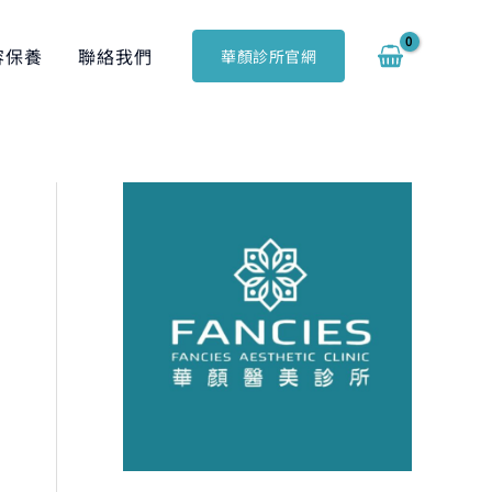
容保養
聯絡我們
華顏診所官網
搜
尋
關
鍵
字
: