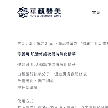
跳
至
首頁
主
要
內
容
首頁
/
線上商店 Shop
/ 商品標籤為 “修麗可 肌活
修麗可 肌活修護夜間抗氧化精華
修麗可 肌活修護夜間抗氧化精華
白藜蘆醇抗氧分子，促進肌膚夜間修復
改善老化、撫平細紋
提升緊緻度
使用方式：
晚上清潔肌膚及化妝水後，按壓1 – 2下塗抹於臉