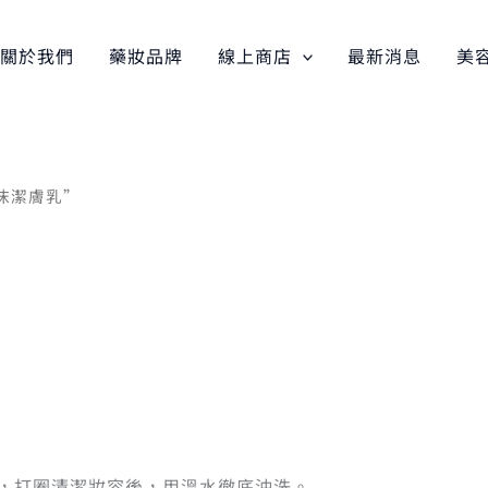
關於我們
藥妝品牌
線上商店
最新消息
美
泡沫潔膚乳”
部，打圈清潔妝容後，用溫水徹底沖洗。