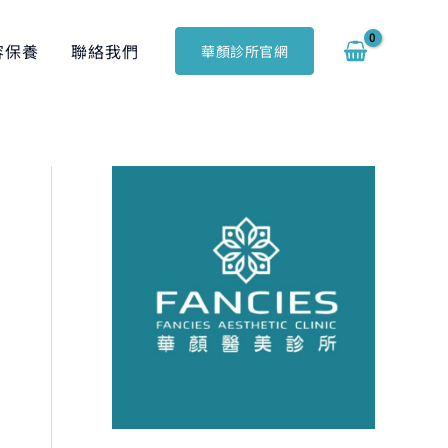
容保養
聯絡我們
華顏診所官網
搜
尋
關
鍵
字
: