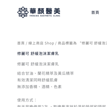
跳
至
首頁
主
要
內
容
首頁
/
線上商店 Shop
/ 商品標籤為 “修麗可 舒緩
修麗可 舒緩泡沫潔膚乳
修麗可 舒緩泡沫潔膚乳
結合甘油、蘭花精萃及黃瓜精萃
有效清潔同時舒緩肌膚
無添加香精、酒精、色素
使用方式：
每天早晚使用2次 ，取適量塗抹於濕的臉部和頸