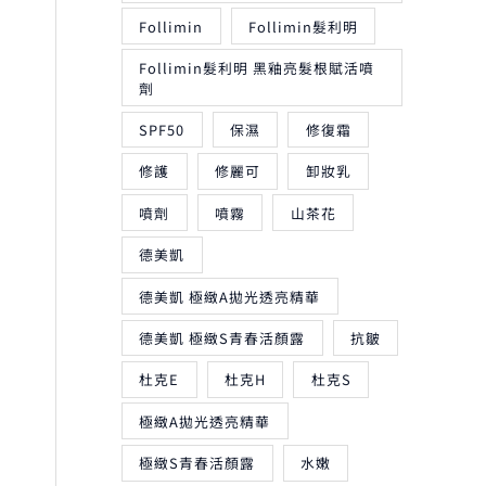
Follimin
Follimin髮利明
Follimin髮利明 黑釉亮髮根賦活噴
劑
SPF50
保濕
修復霜
修護
修麗可
卸妝乳
噴劑
噴霧
山茶花
德美凱
德美凱 極緻A拋光透亮精華
德美凱 極緻S青春活顏露
抗皺
杜克E
杜克H
杜克S
極緻A拋光透亮精華
極緻S青春活顏露
水嫩