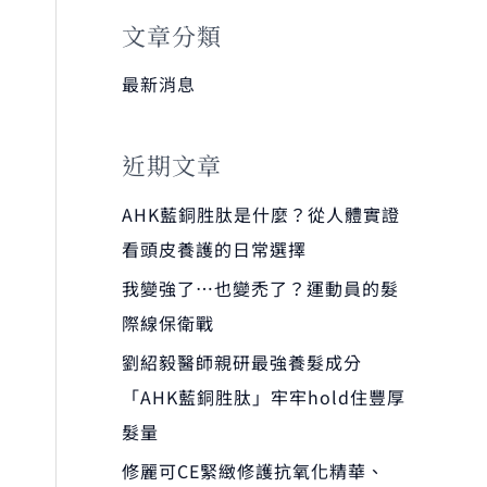
文章分類
最新消息
近期文章
AHK藍銅胜肽是什麼？從人體實證
看頭皮養護的日常選擇
我變強了…也變禿了？運動員的髮
際線保衛戰
劉紹毅醫師親研最強養髮成分
「AHK藍銅胜肽」牢牢hold住豐厚
髮量
修麗可CE緊緻修護抗氧化精華、