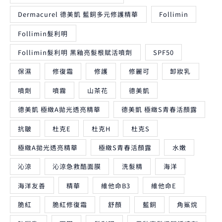
Dermacurel 德美凱 藍銅多元修護精華
Follimin
Follimin髮利明
Follimin髮利明 黑釉亮髮根賦活噴劑
SPF50
保濕
修復霜
修護
修麗可
卸妝乳
噴劑
噴霧
山茶花
德美凱
德美凱 極緻A拋光透亮精華
德美凱 極緻S青春活顏露
抗皺
杜克E
杜克H
杜克S
極緻A拋光透亮精華
極緻S青春活顏露
水嫩
沁涼
沁涼急救酷面膜
洗髮精
海洋
海洋友善
精華
維他命B3
維他命E
脆紅
脆紅修復霜
舒顏
藍銅
角鯊烷