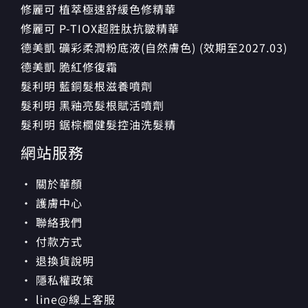
修麗可 植萃極速舒緩色修精華
修麗可 P-TIOX超胜肽抗皺精華
德美凱 礦彩柔潤粉底液(自然膚色) (效期至2027.03)
德美凱 脆紅修復霜
髮利明 藍銅髮根滋養噴劑
髮利明 黑釉亮髮根賦活噴劑
髮利明 鋸棕櫚健髮控油洗髮精
網站服務
· 關於華顏
· 護膚中心
· 聯絡我們
· 付款方式
· 退換貨說明
· 隱私權政策
· line@線上客服