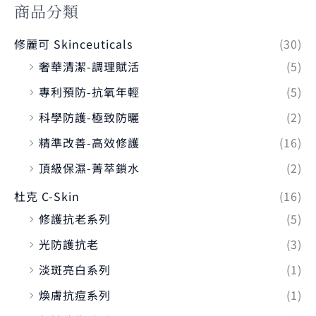
商品分類
修麗可 Skinceuticals
(30)
奢華清潔-調理賦活
(5)
專利預防-抗氧年輕
(5)
科學防護-極致防曬
(2)
精準改善-高效修護
(16)
頂級保濕-菁萃鎖水
(2)
杜克 C-Skin
(16)
修護抗老系列
(5)
光防護抗老
(3)
淡斑亮白系列
(1)
煥膚抗痘系列
(1)