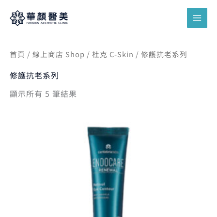
跳
搜
至
尋
主
關
要
鍵
首頁
/
線上商店 Shop
/
杜克 C-Skin
/ 修護抗老系列
內
字
容
修護抗老系列
:
顯示所有 5 筆結果