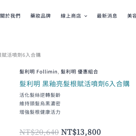
關於我們
藥妝品牌
線上商店
最新消息
美
根賦活噴劑6入合購
髮利明 Follimin
,
髮利明 優惠組合
髮
原
目
利
髮利明 黑釉亮髮根賦活噴劑6入合購
明
活化髮絲逆轉髮齡
黑
始
前
維持頭髮烏黑濃密
釉
增強髮根健康活力
亮
價
價
髮
NT$
20,640
NT$
13,800
根