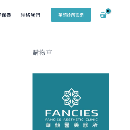
搜
尋
容保養
聯絡我們
華顏診所官網
關
鍵
字
:
購物車