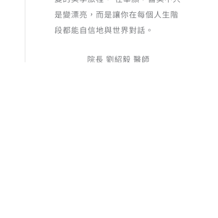
是變漂亮，而是讓你在每個人生階
段都能自信地與世界對話。
院長 劉紹毅 醫師
商品搜尋
搜尋
商品分類
修麗可 Skinceuticals
(30)
奢華清潔-調理賦活
(5)