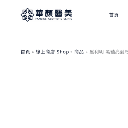
跳
至
首頁
主
要
內
容
首頁
線上商店 Shop
商品
髮利明 黑釉亮髮