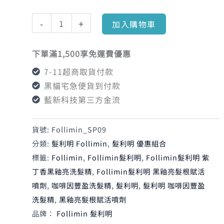
賦
格：
格：
活
-
+
加入購物車
噴
NT$20,640。
NT$13,8
劑
下單滿1,500享免運費優惠
6
7-11超商取貨付款
入
黑貓宅急便貨到付款
合
藍新科技第三方金流
購
數
貨號:
Follimin_SP09
量
分類:
髮利明 Follimin
,
髮利明 優惠組合
標籤:
Follimin
,
Follimin髮利明
,
Follimin髮利明 紫
丁香黑釉亮洗髮精
,
Follimin髮利明 黑釉亮髮根賦活
噴劑
,
咖啡因豐盈洗髮精
,
髮利明
,
髮利明 咖啡因豐盈
洗髮精
,
黑釉亮髮根賦活噴劑
品牌：
Follimin 髮利明