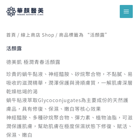
跳
搜
至
尋
主
關
要
鍵
首頁
/
線上商店 Shop
/ 商品標籤為 “活顏露”
內
字
容
活顏露
:
德美凱 極潤青春活顏露
珍貴的蝸牛黏液、神經醯胺、矽烷聚合物，不黏膩、易
吸收的滋潤精華，潤澤保護與滑順膚質，一解肌膚深層
乾燥枯竭的渴
蝸牛粘液萃取Glycoconjugates為主要成份的天然護
膚品，具有修復、保濕、嫩白等核心效果
神經醯胺、多種矽烷聚合物、彈力素、植物油脂，可滋
潤保護肌膚，幫助肌膚在極度保濕狀態下修復、賦活、
保濕、嫩白