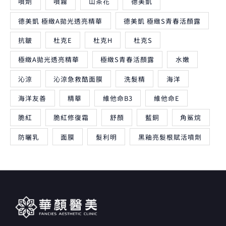
噴劑
噴霧
山茶花
德美凱
德美凱 極緻A拋光透亮精華
德美凱 極緻S青春活顏露
抗皺
杜克E
杜克H
杜克S
極緻A拋光透亮精華
極緻S青春活顏露
水嫩
沁涼
沁涼急救酷面膜
洗髮精
海洋
海洋友善
精華
維他命B3
維他命E
脆紅
脆紅修復霜
舒顏
藍銅
角鯊烷
防曬乳
面膜
髮利明
黑釉亮髮根賦活噴劑