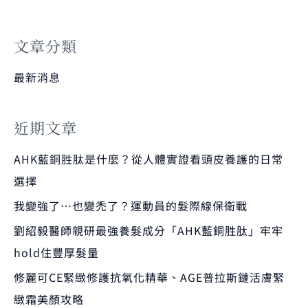
文章分類
最新消息
近期文章
AHK藍銅胜肽是什麼？從人體實證看頭皮養護的日常
選擇
我變強了…也變禿了？運動員的髮際線保衛戰
劉紹毅醫師親研最強養髮成分「AHK藍銅胜肽」牢牢
hold住豐厚髮量
修麗可CE緊緻修護抗氧化精華、AGE普拉斯鏈活膚緊
緻霜美顏攻略