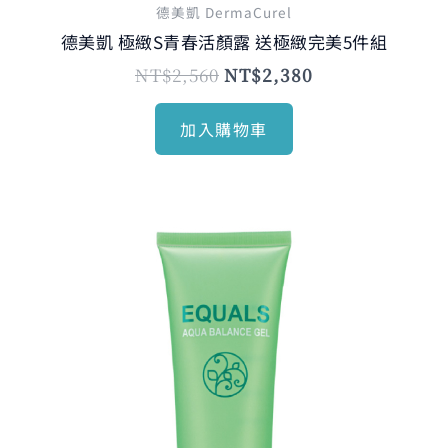
德美凱 DermaCurel
德美凱 極緻S青春活顏露 送極緻完美5件組
NT$
2,560
NT$
2,380
加入購物車
原
目
始
前
價
價
格：
格：
NT$1,115。
NT$880。