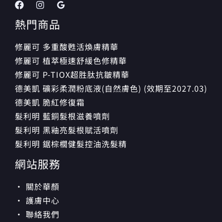
熱門商品
修麗可 多重酸甦活煥膚精華
修麗可 植萃極速舒緩色修精華
修麗可 P-TIOX超胜肽抗皺精華
德美凱 礦彩柔潤粉底液(自然膚色) (效期至2027.03)
德美凱 脆紅修復霜
髮利明 藍銅髮根滋養噴劑
髮利明 黑釉亮髮根賦活噴劑
髮利明 鋸棕櫚健髮控油洗髮精
網站服務
· 關於華顏
· 護膚中心
· 聯絡我們