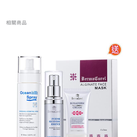
相關商品
原
目
始
前
價
價
格：
格：
NT$5,190。
NT$3,199。