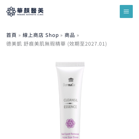
跳
搜
至
尋
主
關
要
鍵
首頁
線上商店 Shop
商品
內
德美凱 舒痕美肌無瑕精華 (效期至2027.01)
字
容
:
德
原
目
美
凱
舒
始
前
痕
美
價
價
肌
無
瑕
格：
格：