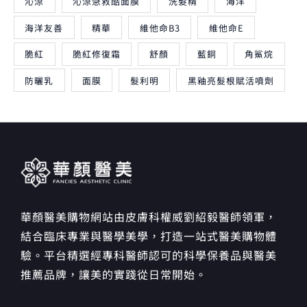
沁涼
沁涼急救酷面膜
洗髮精
海洋
海洋友善
精華
維他命B3
維他命E
脆紅
脆紅修復霜
舒顏
藍銅
角鯊烷
防曬乳
面膜
髮利明
黑釉亮髮根賦活噴劑
華顏醫美購物網站由皮膚科權威劉紹毅醫師領軍，
結合臨床專業與醫學美學，打造一站式醫美購物體
驗。平台精選經專科醫師認可的科學保養品與醫美
推薦品牌，讓美的實踐從日常開始。