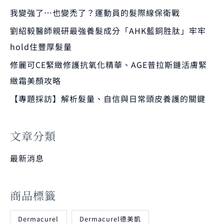
我變強了…也變禿了？運動員的髮際線保衛戰
劉紹毅醫師親研最強養髮成分「AHK藍銅胜肽」牢牢
hold住豐厚髮量
修麗可CE緊緻修護抗氧化精華、AGE普拉斯鏈活膚緊
緻霜美顏攻略
【專題採訪】解析髮量、自信與日常頭皮養護的關鍵
文章分類
最新消息
商品標籤
Dermacurel
Dermacurel德美凱