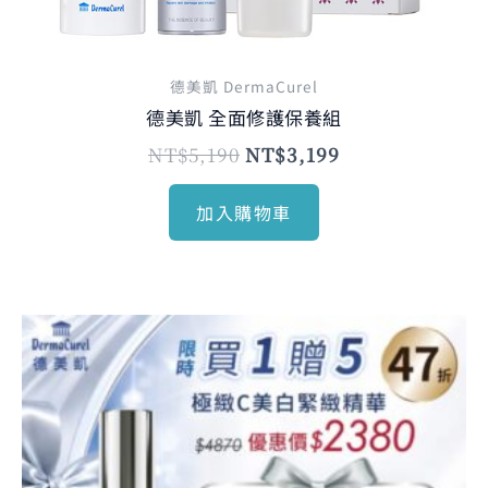
德美凱 DermaCurel
德美凱 全面修護保養組
NT$
5,190
NT$
3,199
加入購物車
原
目
始
前
價
價
格：
格：
NT$2,560。
NT$2,380。