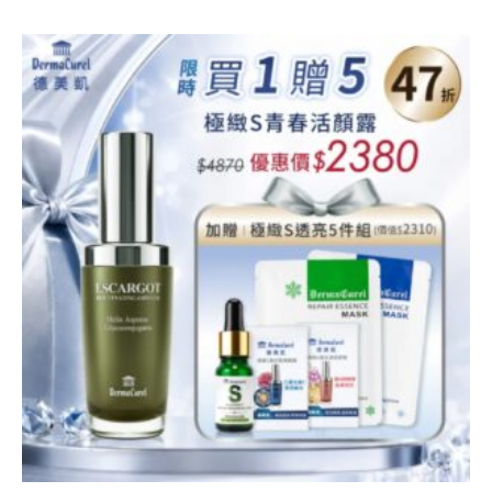
原
目
始
前
價
價
格：
格：
NT$2,560。
NT$2,380。