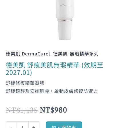
精
華
NT$1,135。
NT$980。
(效
期
至
2027.01)
數
德美凱 DermaCurel
,
德美凱-無瑕精華系列
量
德美凱 舒痕美肌無瑕精華 (效期至
2027.01)
舒緩修復精華凝膠
舒緩鎮靜及安撫肌膚，啟動皮膚修復防禦力
NT$
1,135
NT$
980
-
+
加入購物車