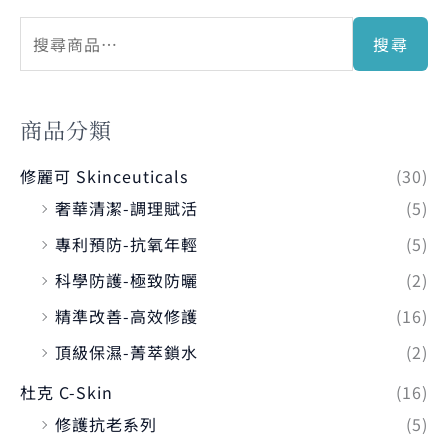
搜尋
商品分類
修麗可 Skinceuticals
(30)
奢華清潔-調理賦活
(5)
專利預防-抗氧年輕
(5)
科學防護-極致防曬
(2)
精準改善-高效修護
(16)
頂級保濕-菁萃鎖水
(2)
杜克 C-Skin
(16)
修護抗老系列
(5)